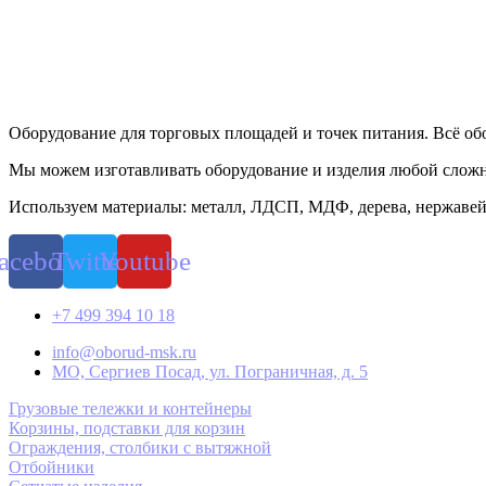
Оборудование для торговых площадей и точек питания. Всё об
Мы можем изготавливать оборудование и изделия любой слож
Используем материалы: металл, ЛДСП, МДФ, дерева, нержавей
acebook
Twitter
Youtube
+7 499 394 10 18
info@oborud-msk.ru
МО, Сергиев Посад, ул. Пограничная, д. 5
Грузовые тележки и контейнеры
Корзины, подставки для корзин
Ограждения, столбики с вытяжной
Отбойники