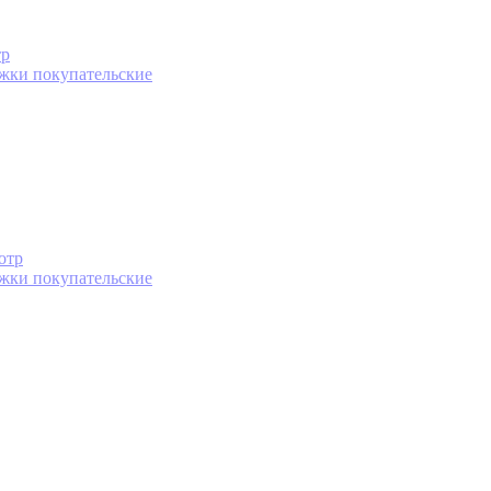
тр
жки покупательские
отр
жки покупательские