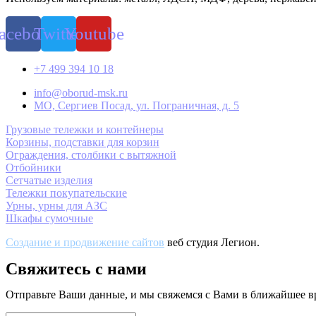
acebook
Twitter
Youtube
+7 499 394 10 18
info@oborud-msk.ru
МО, Сергиев Посад, ул. Пограничная, д. 5
Грузовые тележки и контейнеры
Корзины, подставки для корзин
Ограждения, столбики с вытяжной
Отбойники
Сетчатые изделия
Тележки покупательские
Урны, урны для АЗС
Шкафы сумочные
Создание и продвижение сайтов
веб студия Легион.
Свяжитесь с нами
Отправьте Ваши данные, и мы свяжемся с Вами в ближайшее в