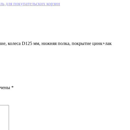
ль для покупательских корзин
ние, колеса D125 мм, нижняя полка, покрытие цинк+лак
ечены
*